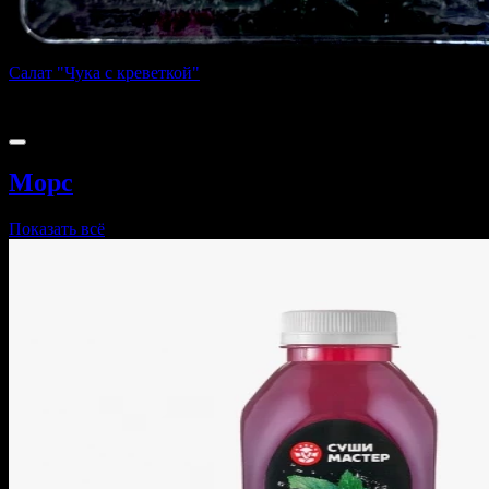
Салат "Чука с креветкой"
180 г
229 ₽
Морс
Показать всё