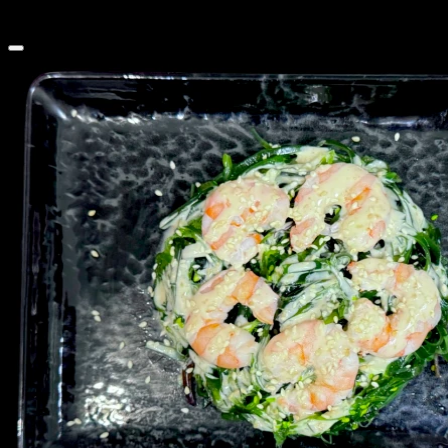
180 г
329 ₽