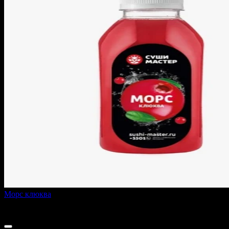
Морс клюква
450 г
150 ₽