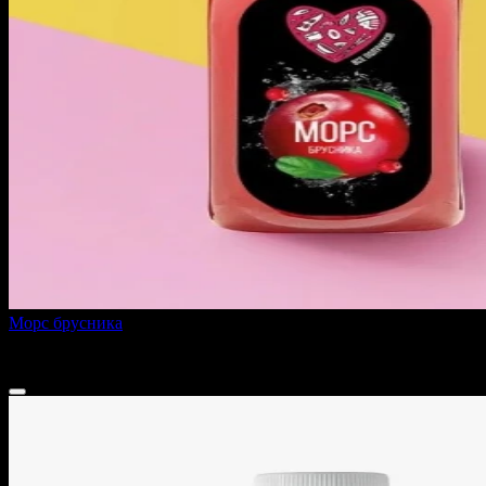
Морс брусника
450 г
150 ₽