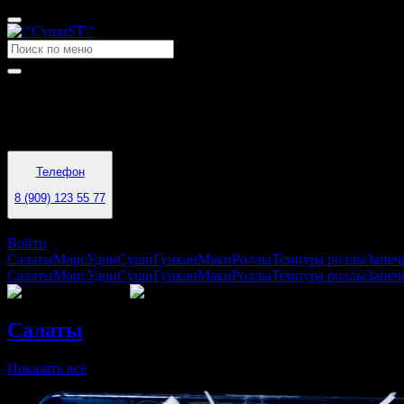
Время работы
11:00 - 22:00
Телефон
8 (909) 123 55 77
Воркута
Войти
Салаты
Морс
Удон
Суши
Гункан
Маки
Роллы
Темпура роллы
Запеч
Салаты
Морс
Удон
Суши
Гункан
Маки
Роллы
Темпура роллы
Запеч
Салаты
Показать всё