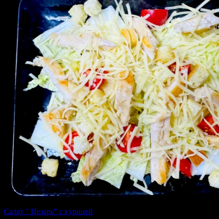
Салат " Цезарь" с курицей