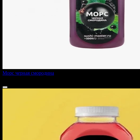
Морс черная смородина
150 ₽