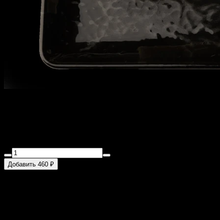
Филадельфия в кунжуте
240 г
Лосось, сыр "буко", огурец, рис, кунжут
Добавить 460 ₽