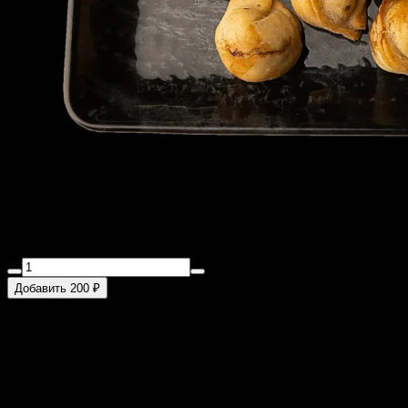
Пельмешки фри
свинина-говядина
Добавить 200 ₽