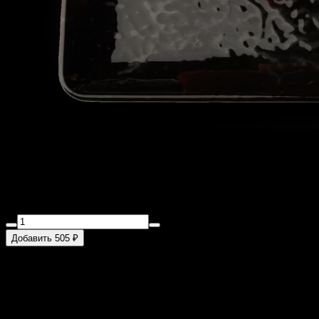
Калифорния с креветкой
220 г
Креветка, огурец, рис, авокадо, японский майонез, масаго
Добавить 505 ₽