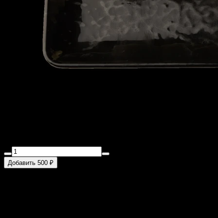
Яки краб
250 г
Снежный краб, сыр "буко", огурец, рис, пармезан
Добавить 500 ₽