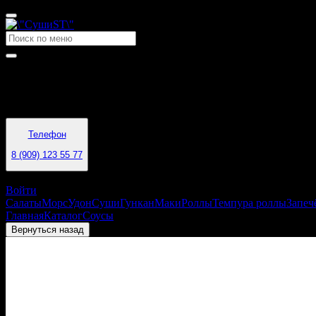
Время работы
11:00 - 22:00
Телефон
8 (909) 123 55 77
Воркута
Войти
Салаты
Морс
Удон
Суши
Гункан
Маки
Роллы
Темпура роллы
Запеч
Главная
Каталог
Соусы
Имбирь
Вернуться назад