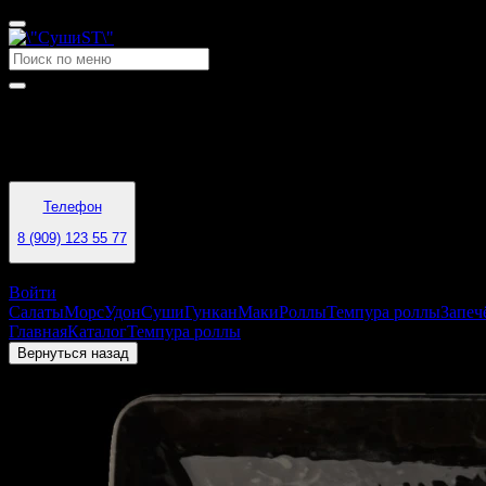
Время работы
11:00 - 22:00
Телефон
8 (909) 123 55 77
Воркута
Войти
Салаты
Морс
Удон
Суши
Гункан
Маки
Роллы
Темпура роллы
Запеч
Главная
Каталог
Темпура роллы
Унаги темпура
Вернуться назад