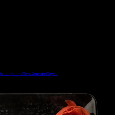
ённые роллы
Сеты
Фритюр
Соусы