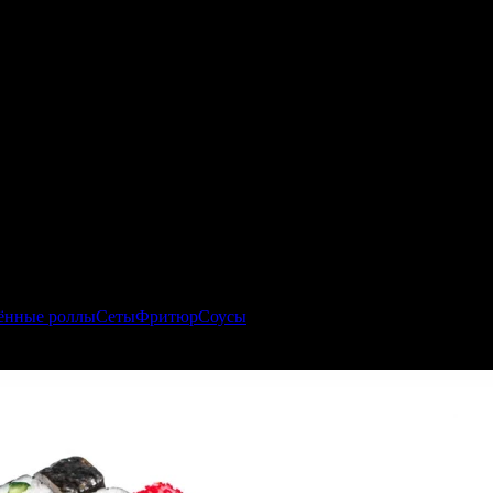
ённые роллы
Сеты
Фритюр
Соусы