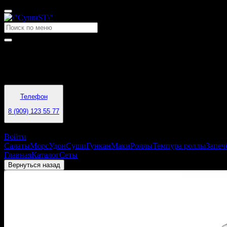
Время работы
11:00 - 22:00
Телефон
8 (909) 123 55 77
Воркута
Войти
Салаты
Морс
Удон
Суши
Гункан
Маки
Роллы
Темпура роллы
Запеч
Главная
Каталог
Сеты
Сет Сакура
Вернуться назад