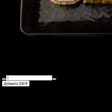
Сяке темпура
230 г
Лосось, сыр "буко", имбирь, рис, нори
Добавить 530 ₽