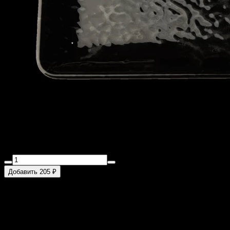
Маки с тунцом
105 г
Тунец, рис, японский майонез, нори
Добавить 205 ₽