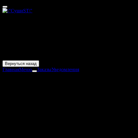
Воркута
60 - 80 мин
Счастливые часы
Скидка 10% по будням с 11:00 до 14:00 на всё меню за
исключением сетов
Вернуться назад
Главная
Меню
Заказы
Уведомления